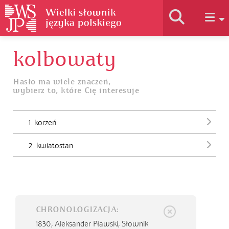
kolbowaty
Historia słownika
Hasło ma wiele znaczeń,
wybierz to, które Cię interesuje
Jak korzystać
1. korzeń
Podstawy naukowe
2. kwiatostan
Autorzy
CHRONOLOGIZACJA:
1830,
Aleksander Pławski, Słownik