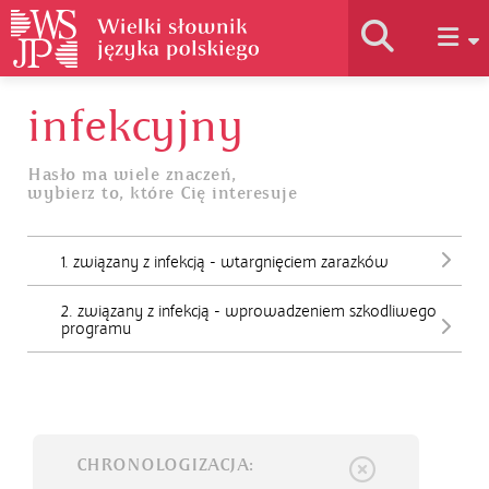
infekcyjny
Historia słownika
Hasło ma wiele znaczeń,
wybierz to, które Cię interesuje
Jak korzystać
1. związany z infekcją - wtargnięciem zarazków
Podstawy naukowe
2. związany z infekcją - wprowadzeniem szkodliwego
programu
Autorzy
CHRONOLOGIZACJA: