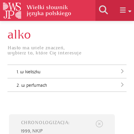
alko
Historia słownika
Hasło ma wiele znaczeń,
wybierz to, które Cię interesuje
Jak korzystać
1. w kieliszku
Podstawy naukowe
2. w perfumach
Autorzy
CHRONOLOGIZACJA:
1999,
NKJP