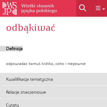
odbąkiwać
Historia słownika
Jak korzystać
Definicja
Podstawy naukowe
odpowiadać komuś krótko, cicho i niepewnie
Autorzy
Kwalifikacja tematyczna
Relacje znaczeniowe
Cytaty