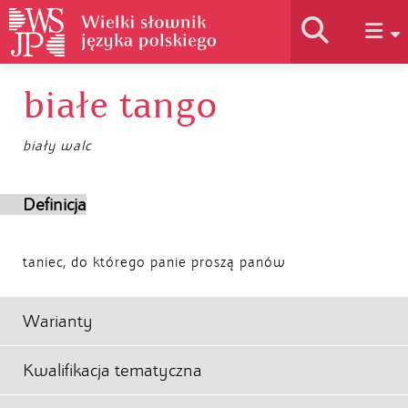
białe tango
Historia słownika
biały walc
Jak korzystać
Definicja
Podstawy naukowe
taniec, do którego panie proszą panów
Autorzy
Warianty
Kwalifikacja tematyczna