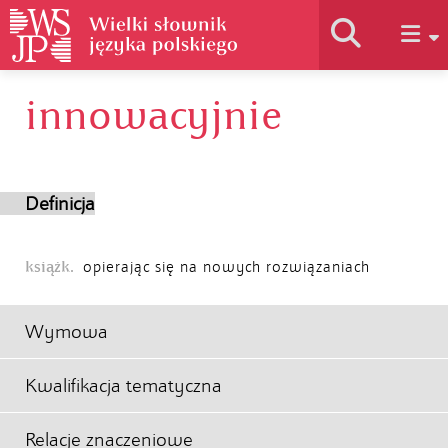
innowacyjnie
Historia słownika
Jak korzystać
Definicja
Podstawy naukowe
książk.
opierając się na nowych rozwiązaniach
Autorzy
Wymowa
Kwalifikacja tematyczna
Relacje znaczeniowe