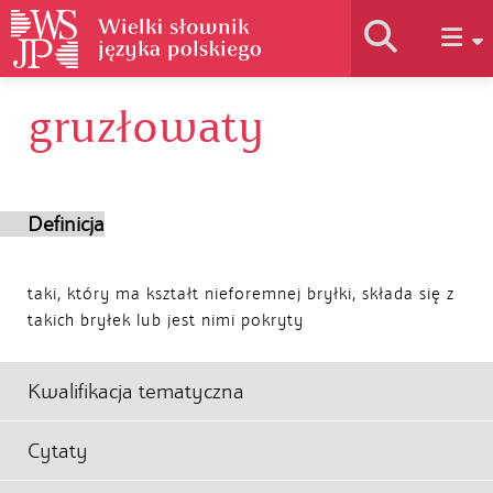
gruzłowaty
Historia słownika
Jak korzystać
Definicja
Podstawy naukowe
taki, który ma kształt nieforemnej bryłki, składa się z
takich bryłek lub jest nimi pokryty
Autorzy
Kwalifikacja tematyczna
Cytaty