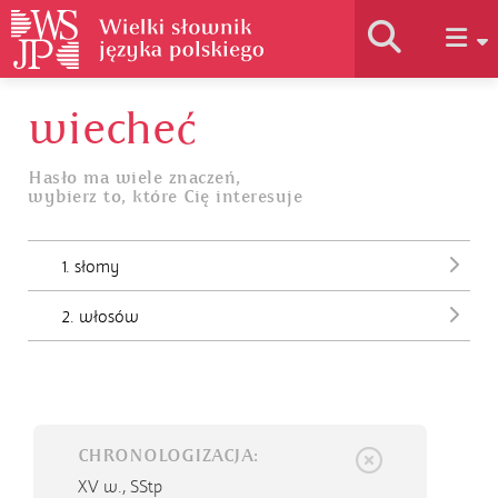
wiecheć
Historia słownika
Hasło ma wiele znaczeń,
wybierz to, które Cię interesuje
Jak korzystać
1. słomy
Podstawy naukowe
2. włosów
Autorzy
CHRONOLOGIZACJA:
XV w.,
SStp