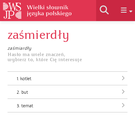
zaśmierdły
Historia słownika
zaśmiardły
Jak korzystać
Hasło ma wiele znaczeń,
wybierz to, które Cię interesuje
Podstawy naukowe
1. kotlet
2. but
Autorzy
3. temat