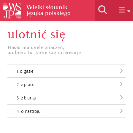
ulotnić się
Historia słownika
Hasło ma wiele znaczeń,
wybierz to, które Cię interesuje
Jak korzystać
1. o gazie
Podstawy naukowe
2. z pracy
Autorzy
3. z biurka
4. o nastroju