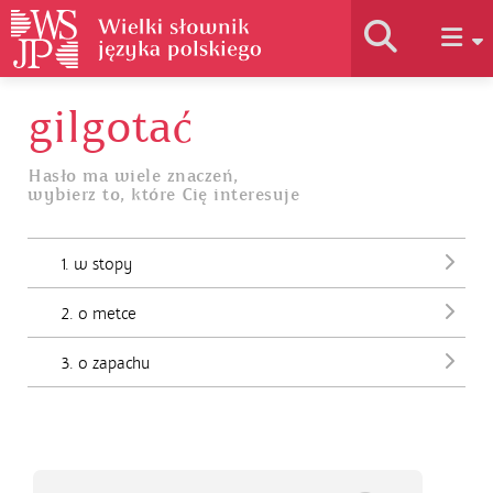
gilgotać
Historia słownika
Hasło ma wiele znaczeń,
wybierz to, które Cię interesuje
Jak korzystać
1. w stopy
Podstawy naukowe
2. o metce
Autorzy
3. o zapachu