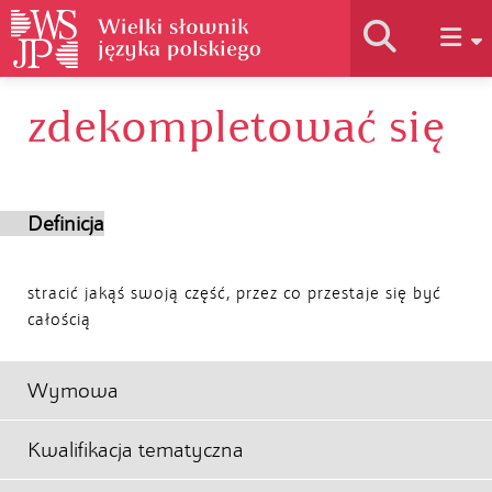
zdekompletować się
Historia słownika
Jak korzystać
Definicja
Podstawy naukowe
stracić jakąś swoją część, przez co przestaje się być
całością
Autorzy
Wymowa
Kwalifikacja tematyczna