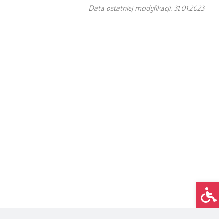
Data ostatniej modyfikacji: 31.01.2023
Op