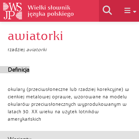
awiatorki
Historia słownika
rzadziej
aviatorki
Jak korzystać
Definicja
Podstawy naukowe
okulary (przeciwsłoneczne lub rzadziej korekcyjne) w
cienkiej metalowej oprawie, wzorowane na modelu
Autorzy
okularów przeciwsłonecznych wyprodukowanym w
latach 30. XX wieku na użytek lotników
amerykańskich