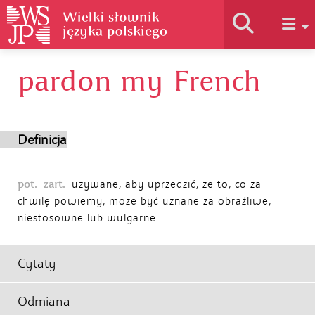
pardon my French
Historia słownika
Jak korzystać
Definicja
Podstawy naukowe
pot.
żart.
używane, aby uprzedzić, że to, co za
chwilę powiemy, może być uznane za obraźliwe,
niestosowne lub wulgarne
Autorzy
Cytaty
Odmiana