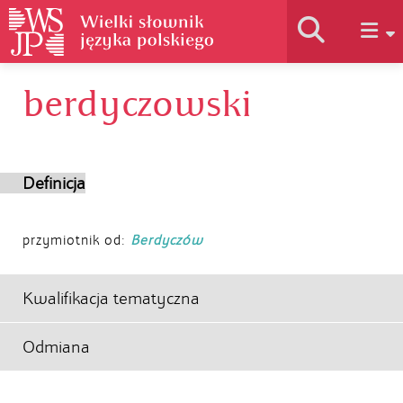
berdyczowski
Historia słownika
Jak korzystać
Definicja
Podstawy naukowe
przymiotnik od:
Berdyczów
Autorzy
Kwalifikacja tematyczna
Odmiana