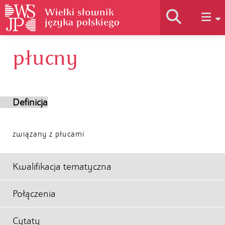
płucny
Historia słownika
Jak korzystać
Definicja
Podstawy naukowe
związany z płucami
Autorzy
Kwalifikacja tematyczna
Połączenia
Cytaty