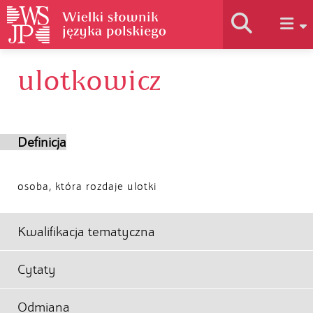
ulotkowicz
Historia słownika
Jak korzystać
Definicja
Podstawy naukowe
osoba, która rozdaje ulotki
Autorzy
Kwalifikacja tematyczna
Cytaty
Odmiana