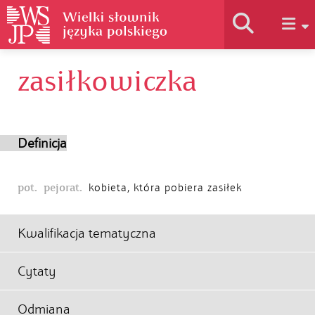
zasiłkowiczka
Historia słownika
Jak korzystać
Definicja
Podstawy naukowe
pot.
pejorat.
kobieta, która pobiera zasiłek
Autorzy
Kwalifikacja tematyczna
Cytaty
Odmiana