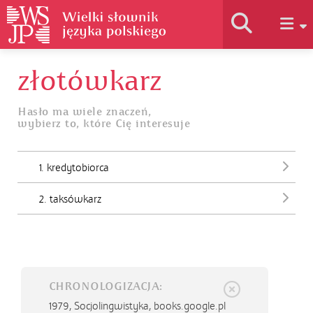
złotówkarz
Historia słownika
Hasło ma wiele znaczeń,
wybierz to, które Cię interesuje
Jak korzystać
1. kredytobiorca
Podstawy naukowe
2. taksówkarz
Autorzy
CHRONOLOGIZACJA:
1979,
Socjolingwistyka, books.google.pl