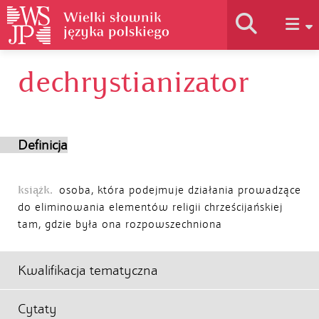
dechrystianizator
Historia słownika
Jak korzystać
Definicja
Podstawy naukowe
książk.
osoba, która podejmuje działania prowadzące
do eliminowania elementów religii chrześcijańskiej
tam, gdzie była ona rozpowszechniona
Autorzy
Kwalifikacja tematyczna
Cytaty