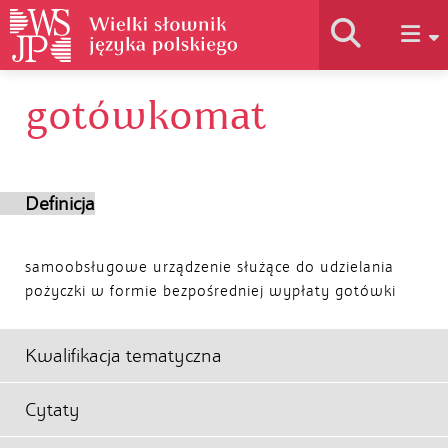
gotówkomat
Historia słownika
Jak korzystać
Definicja
Podstawy naukowe
samoobsługowe urządzenie służące do udzielania
pożyczki w formie bezpośredniej wypłaty gotówki
Autorzy
Kwalifikacja tematyczna
Cytaty