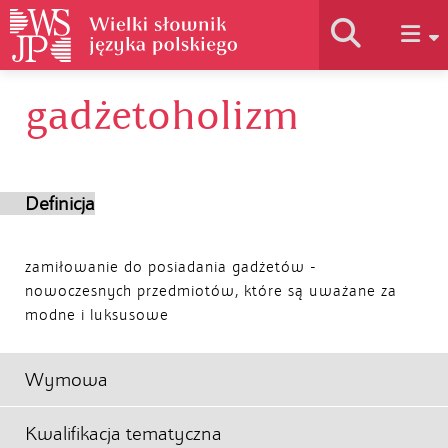
gadżetoholizm
Historia słownika
Jak korzystać
Definicja
Podstawy naukowe
zamiłowanie do posiadania gadżetów -
nowoczesnych przedmiotów, które są uważane za
modne i luksusowe
Autorzy
Wymowa
Kwalifikacja tematyczna