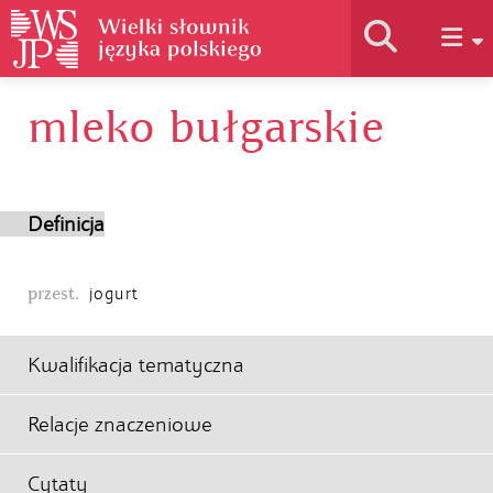
mleko bułgarskie
Historia słownika
Jak korzystać
Definicja
Podstawy naukowe
przest.
jogurt
Autorzy
Kwalifikacja tematyczna
Relacje znaczeniowe
Cytaty