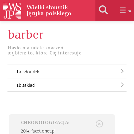
barber
Historia słownika
Hasło ma wiele znaczeń,
wybierz to, które Cię interesuje
Jak korzystać
1.a człowiek
Podstawy naukowe
1.b zakład
Autorzy
CHRONOLOGIZACJA:
2014,
facet.onet.pl