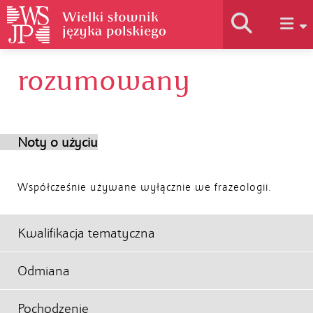
rozumowany
Historia słownika
Jak korzystać
Noty o użyciu
Podstawy naukowe
Współcześnie używane wyłącznie we frazeologii.
Autorzy
Kwalifikacja tematyczna
Odmiana
Pochodzenie