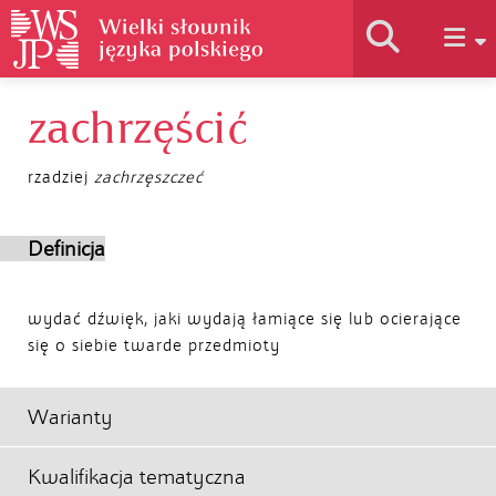
zachrzęścić
Historia słownika
rzadziej
zachrzęszczeć
Jak korzystać
Definicja
Podstawy naukowe
wydać dźwięk, jaki wydają łamiące się lub ocierające
się o siebie twarde przedmioty
Autorzy
Warianty
Kwalifikacja tematyczna