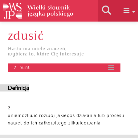
zdusić
Historia słownika
Hasło ma wiele znaczeń,
wybierz to, które Cię interesuje
Jak korzystać
2. bunt
Podstawy naukowe
Definicja
Autorzy
2.
uniemożliwić rozwój jakiegoś działania lub procesu
nawet do ich całkowitego zlikwidowania