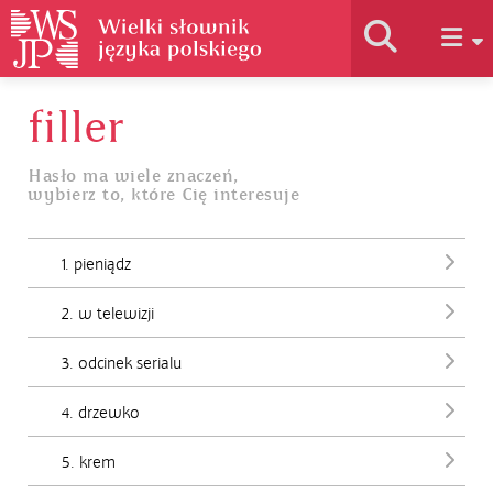
filler
Historia słownika
Hasło ma wiele znaczeń,
wybierz to, które Cię interesuje
Jak korzystać
1. pieniądz
Podstawy naukowe
2. w telewizji
Autorzy
3. odcinek serialu
4. drzewko
5. krem