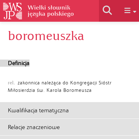
boromeuszka
Historia słownika
Jak korzystać
Definicja
Podstawy naukowe
rel.
zakonnica należąca do Kongregacji Sióstr
Miłosierdzia św. Karola Boromeusza
Autorzy
Kwalifikacja tematyczna
Relacje znaczeniowe