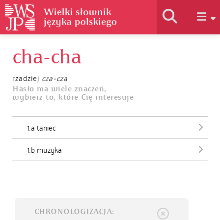
cha-cha
Historia słownika
rzadziej
cza-cza
Jak korzystać
Hasło ma wiele znaczeń,
wybierz to, które Cię interesuje
Podstawy naukowe
1.a taniec
1.b muzyka
Autorzy
CHRONOLOGIZACJA: