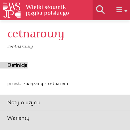
cetnarowy
Historia słownika
centnarowy
Jak korzystać
Definicja
Podstawy naukowe
przest.
związany z cetnarem
Autorzy
Noty o użyciu
Warianty