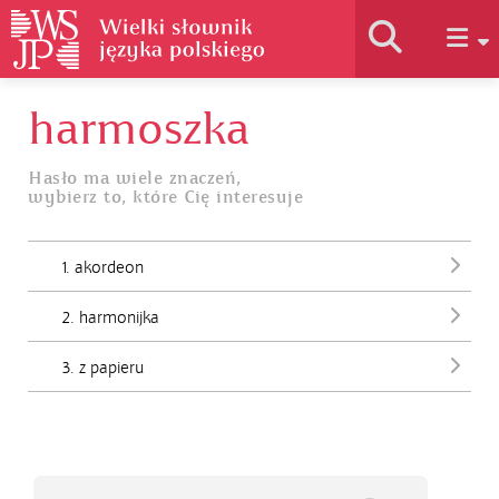
harmoszka
Historia słownika
Hasło ma wiele znaczeń,
wybierz to, które Cię interesuje
Jak korzystać
1. akordeon
Podstawy naukowe
2. harmonijka
Autorzy
3. z papieru