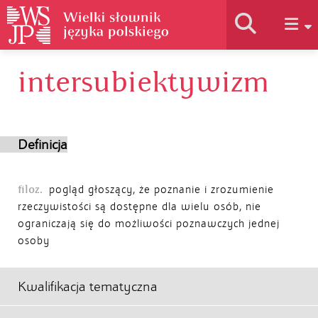
intersubiektywizm
Historia słownika
Jak korzystać
Definicja
Podstawy naukowe
filoz.
pogląd głoszący, że poznanie i zrozumienie
rzeczywistości są dostępne dla wielu osób, nie
ograniczają się do możliwości poznawczych jednej
Autorzy
osoby
Kwalifikacja tematyczna