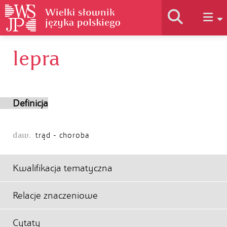
lepra
Historia słownika
Jak korzystać
Definicja
Podstawy naukowe
daw.
trąd - choroba
Autorzy
Kwalifikacja tematyczna
Relacje znaczeniowe
Cytaty