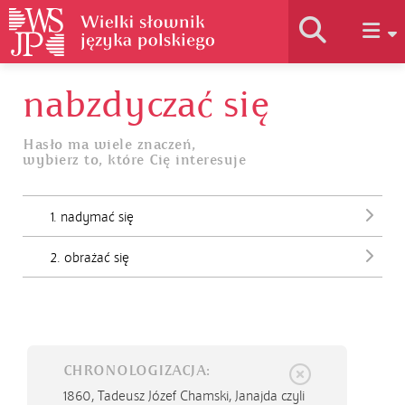
nabzdyczać się
Historia słownika
Hasło ma wiele znaczeń,
wybierz to, które Cię interesuje
Jak korzystać
1. nadymać się
Podstawy naukowe
2. obrażać się
Autorzy
CHRONOLOGIZACJA:
1860,
Tadeusz Józef Chamski, Janajda czyli