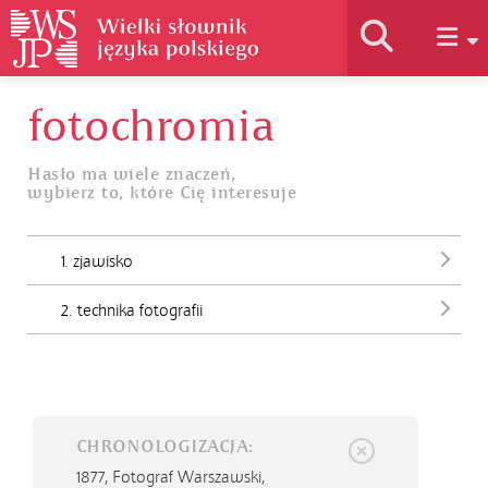
fotochromia
Historia słownika
Hasło ma wiele znaczeń,
wybierz to, które Cię interesuje
Jak korzystać
1. zjawisko
Podstawy naukowe
2. technika fotografii
Autorzy
CHRONOLOGIZACJA:
1877,
Fotograf Warszawski,