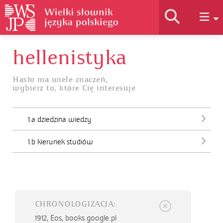
hellenistyka
Historia słownika
Hasło ma wiele znaczeń,
wybierz to, które Cię interesuje
Jak korzystać
1.a dziedzina wiedzy
Podstawy naukowe
1.b kierunek studiów
Autorzy
CHRONOLOGIZACJA:
1912,
Eos, books.google.pl