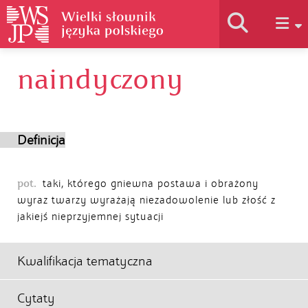
naindyczony
Historia słownika
Jak korzystać
Definicja
Podstawy naukowe
pot.
taki, którego gniewna postawa i obrażony
wyraz twarzy wyrażają niezadowolenie lub złość z
jakiejś nieprzyjemnej sytuacji
Autorzy
Kwalifikacja tematyczna
Cytaty