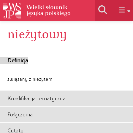
nieżytowy
Historia słownika
Jak korzystać
Definicja
Podstawy naukowe
związany z nieżytem
Autorzy
Kwalifikacja tematyczna
Połączenia
Cytaty