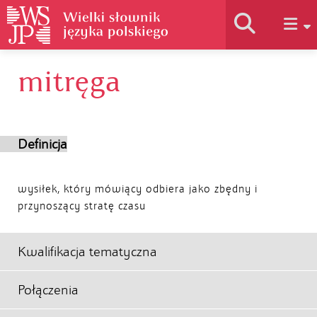
mitręga
Historia słownika
Jak korzystać
Definicja
Podstawy naukowe
wysiłek, który mówiący odbiera jako zbędny i
przynoszący stratę czasu
Autorzy
Kwalifikacja tematyczna
Połączenia