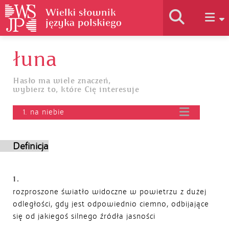
łuna
Historia słownika
Hasło ma wiele znaczeń,
wybierz to, które Cię interesuje
Jak korzystać
1. na niebie
Podstawy naukowe
Definicja
Autorzy
1.
rozproszone światło widoczne w powietrzu z dużej
odległości, gdy jest odpowiednio ciemno, odbijające
się od jakiegoś silnego źródła jasności