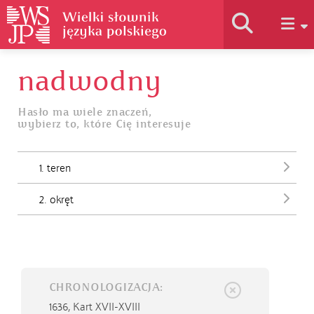
nadwodny
Historia słownika
Hasło ma wiele znaczeń,
wybierz to, które Cię interesuje
Jak korzystać
1. teren
Podstawy naukowe
2. okręt
Autorzy
CHRONOLOGIZACJA:
1636,
Kart XVII-XVIII