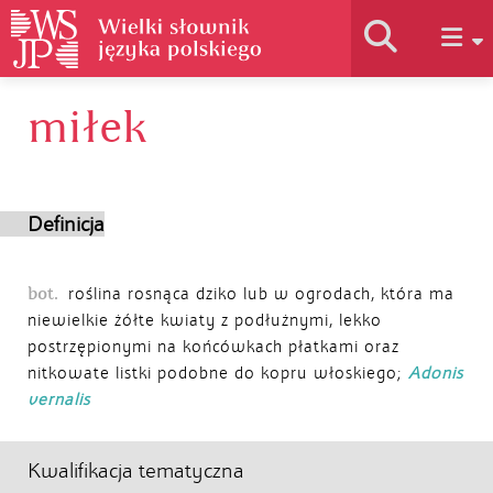
miłek
Historia słownika
Jak korzystać
Definicja
Podstawy naukowe
bot.
roślina rosnąca dziko lub w ogrodach, która ma
niewielkie żółte kwiaty z podłużnymi, lekko
postrzępionymi na końcówkach płatkami oraz
Autorzy
nitkowate listki podobne do kopru włoskiego;
Adonis
vernalis
Kwalifikacja tematyczna