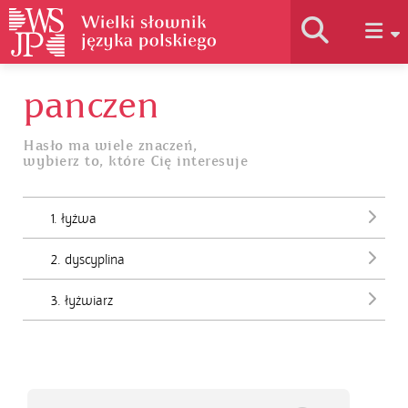
panczen
Historia słownika
Hasło ma wiele znaczeń,
wybierz to, które Cię interesuje
Jak korzystać
1. łyżwa
Podstawy naukowe
2. dyscyplina
Autorzy
3. łyżwiarz