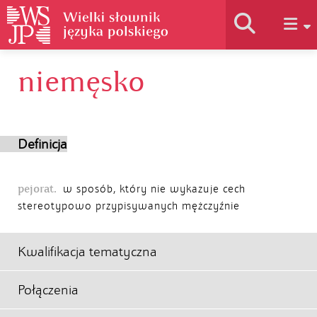
niemęsko
Historia słownika
Jak korzystać
Definicja
Podstawy naukowe
pejorat.
w sposób, który nie wykazuje cech
stereotypowo przypisywanych mężczyźnie
Autorzy
Kwalifikacja tematyczna
Połączenia