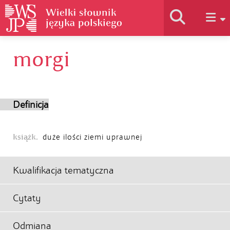
morgi
Historia słownika
Jak korzystać
Definicja
Podstawy naukowe
książk.
duże ilości ziemi uprawnej
Autorzy
Kwalifikacja tematyczna
Cytaty
Odmiana