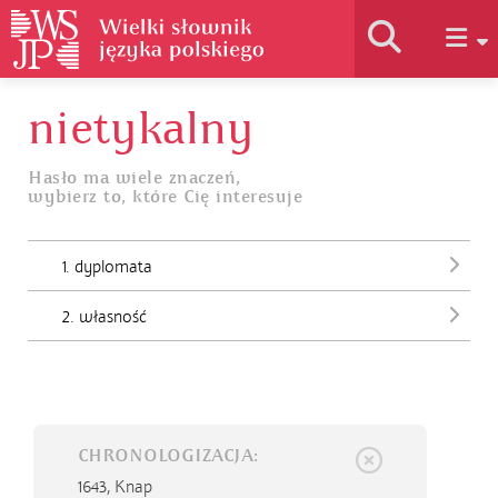
nietykalny
Historia słownika
Hasło ma wiele znaczeń,
wybierz to, które Cię interesuje
Jak korzystać
1. dyplomata
Podstawy naukowe
2. własność
Autorzy
CHRONOLOGIZACJA:
1643,
Knap