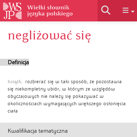
negliżować się
Historia słownika
Jak korzystać
Definicja
Podstawy naukowe
książk.
rozbierać się w taki sposób, że pozostawia
się niekompletny ubiór, w którym ze względów
obyczajowych nie należy się pokazywać w
Autorzy
okolicznościach wymagających większego osłonięcia
ciała
Kwalifikacja tematyczna