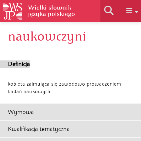
naukowczyni
Historia słownika
Jak korzystać
Definicja
Podstawy naukowe
kobieta zajmująca się zawodowo prowadzeniem
badań naukowych
Autorzy
Wymowa
Kwalifikacja tematyczna