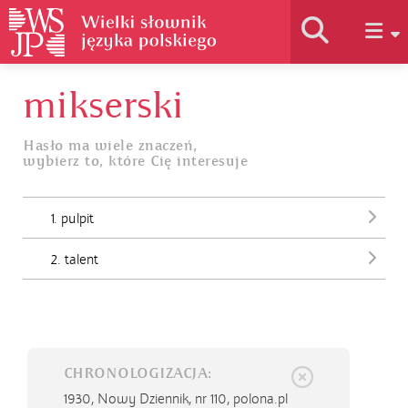
mikserski
Historia słownika
Hasło ma wiele znaczeń,
wybierz to, które Cię interesuje
Jak korzystać
1. pulpit
Podstawy naukowe
2. talent
Autorzy
CHRONOLOGIZACJA:
1930,
Nowy Dziennik, nr 110, polona.pl